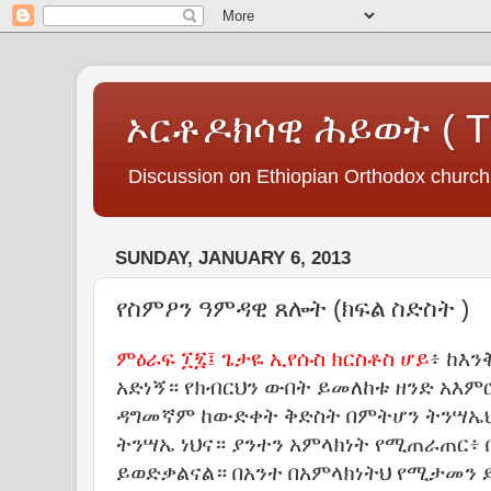
ኦርቶዶክሳዊ ሕይወት ( The
Discussion on Ethiopian Orthodox church s
SUNDAY, JANUARY 6, 2013
የስምዖን ዓምዳዊ ጸሎት (ክፍል ስድስት )
ምዕራፍ ፲፯፤ ጌታዬ ኢየሱስ ክርስቶስ ሆይ
፥ ከእን
አድነኝ። የክብርህን ውበት ይመለከቱ ዘንድ አእም
ዳግመኛም ከውድቀት ቅድስት በምትሆን ትንሣኤህ
ትንሣኤ ነህና። ያንተን አምላክነት የሚጠራጠር፥
ይወድቃልናል። በአንተ በአምላክነትህ የሚታመን