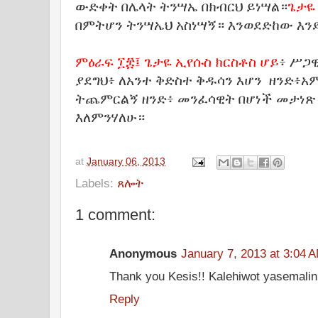
ውድቀት በሌላት ትንሣኤ በክብርህ ይነሣል።
ጌታዬ
በምትሆን ትንሣኤህ አስነሣኝ። እንወደድከው እ
ምዕራፍ ፲፰፤ ጌታዬ ኢየሱስ ክርስቶስ ሆይ
፥ ሥጋዊ
ያደግህ፥ ለአንተ ቅድስተ ቅዱሳን እሆን ዘንድ፥አ
ትጨምርልኝ ዘንድ፥ መንፈሳዊት በሆነች መታነጽ 
እለምንሃለሁ።
at
January 06, 2013
Labels:
ጸሎት
1 comment:
Anonymous
January 7, 2013 at 3:04 
Thank you Kesis!! Kalehiwot yasemalin!
Reply