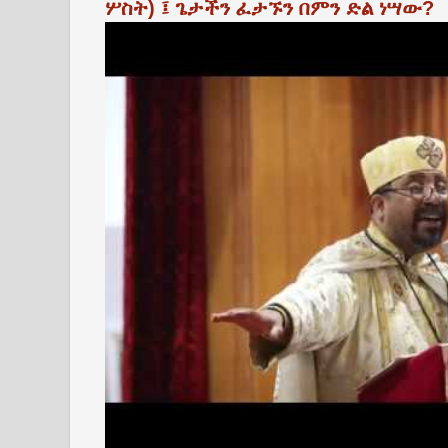
ሦስት) ፤ ጌታችን ፈታኙን በምን ድል ነሣው?