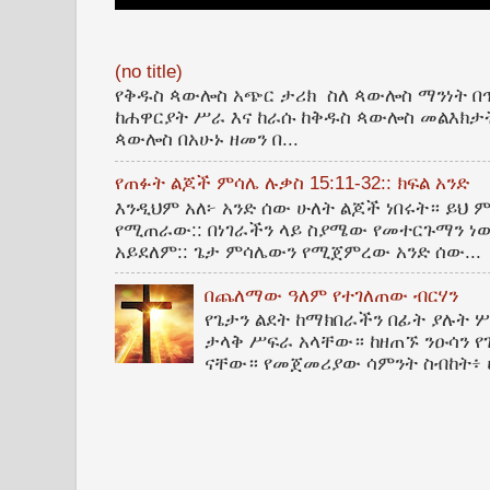
(no title)
የቅዱስ ጳውሎስ አጭር ታሪክ ስለ ጳውሎስ ማንነት በ
ከሐዋርያት ሥራ እና ከራሱ ከቅዱስ ጳውሎስ መልእክታት
ጳውሎስ በአሁኑ ዘመን በ...
የጠፉት ልጆች ምሳሌ ሉቃስ 15:11-32:: ክፍል አንድ
እንዲህም አለ፦ አንድ ሰው ሁለት ልጆች ነበሩት። ይህ 
የሚጠራው:: በነገራችን ላይ ስያሜው የመተርጉማን ነው
አይደለም:: ጌታ ምሳሌውን የሚጀምረው አንድ ሰው...
በጨለማው ዓለም የተገለጠው ብርሃን
የጌታን ልደት ከማክበራችን በፊት ያሉት 
ታላቅ ሥፍራ አላቸው። ከዘጠኙ ንዑሳን የ
ናቸው። የመጀመሪያው ሳምንት ስብከት፥ ሁ